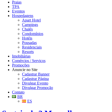
Praias
TPA
Eventos
Hospedagens
Apart Hotel
Campings
Chalés
Condomínios
Hotéis
Pousadas
Residenciais
Resorts
Imobiliárias
Comércios / Serviços
Promoções
Anuncie no Site
Cadastrar Banner
Cadastrar Página
Divulgar Evento
Divulgar Promoção
Contato
BR
ES