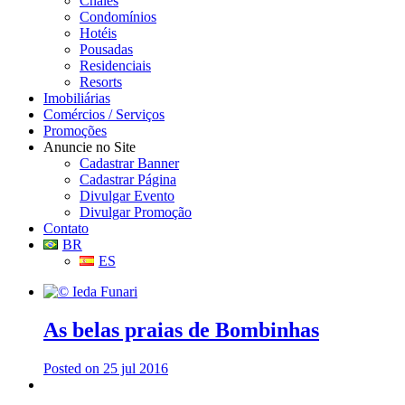
Chalés
Condomínios
Hotéis
Pousadas
Residenciais
Resorts
Imobiliárias
Comércios / Serviços
Promoções
Anuncie no Site
Cadastrar Banner
Cadastrar Página
Divulgar Evento
Divulgar Promoção
Contato
BR
ES
As belas praias de Bombinhas
Posted on 25 jul 2016