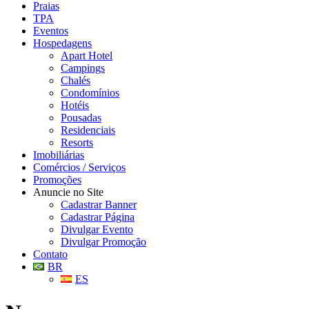
Praias
TPA
Eventos
Hospedagens
Apart Hotel
Campings
Chalés
Condomínios
Hotéis
Pousadas
Residenciais
Resorts
Imobiliárias
Comércios / Serviços
Promoções
Anuncie no Site
Cadastrar Banner
Cadastrar Página
Divulgar Evento
Divulgar Promoção
Contato
BR
ES