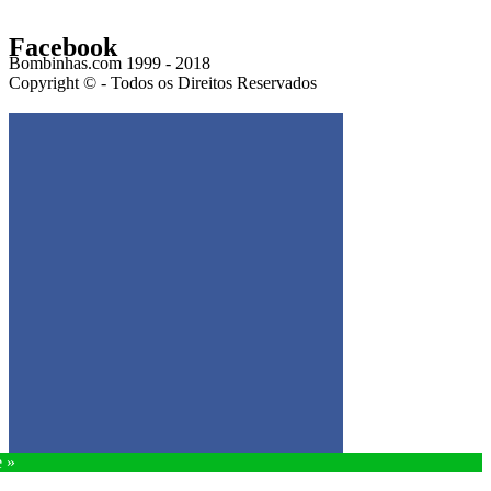
Facebook
Bombinhas.com 1999 - 2018
Copyright © - Todos os Direitos Reservados
Get the Facebook Likebox Slider Pro for WordPress
e »