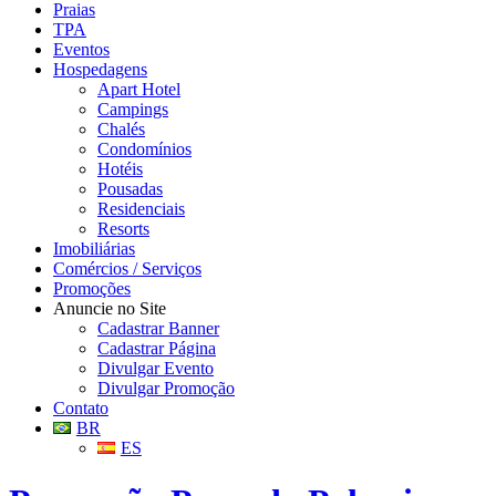
Praias
TPA
Eventos
Hospedagens
Apart Hotel
Campings
Chalés
Condomínios
Hotéis
Pousadas
Residenciais
Resorts
Imobiliárias
Comércios / Serviços
Promoções
Anuncie no Site
Cadastrar Banner
Cadastrar Página
Divulgar Evento
Divulgar Promoção
Contato
BR
ES