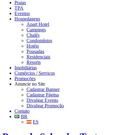
Praias
TPA
Eventos
Hospedagens
Apart Hotel
Campings
Chalés
Condomínios
Hotéis
Pousadas
Residenciais
Resorts
Imobiliárias
Comércios / Serviços
Promoções
Anuncie no Site
Cadastrar Banner
Cadastrar Página
Divulgar Evento
Divulgar Promoção
Contato
BR
ES