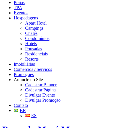
Praias
TPA
Eventos
Hospedagens
Apart Hotel
Campings
Chalés
Condomínios
Hotéis
Pousadas
Residenciais
Resorts
Imobiliárias
Comércios / Serviços
Promoções
Anuncie no Site
Cadastrar Banner
Cadastrar Página
Divulgar Evento
Divulgar Promoção
Contato
BR
ES