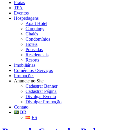
Praias
TPA
Eventos
Hospedagens
Apart Hotel
Campings
Chalés
Condomínios
Hotéis
Pousadas
Residenciais
Resorts
Imobiliárias
Comércios / Serviços
Promoções
Anuncie no Site
Cadastrar Banner
Cadastrar Página
Divulgar Evento
Divulgar Promoção
Contato
BR
ES