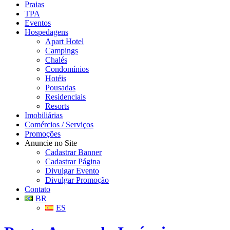
Praias
TPA
Eventos
Hospedagens
Apart Hotel
Campings
Chalés
Condomínios
Hotéis
Pousadas
Residenciais
Resorts
Imobiliárias
Comércios / Serviços
Promoções
Anuncie no Site
Cadastrar Banner
Cadastrar Página
Divulgar Evento
Divulgar Promoção
Contato
BR
ES