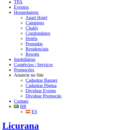
TPA
Eventos
Hospedagens
Apart Hotel
Campings
Chalés
Condomínios
Hotéis
Pousadas
Residenciais
Resorts
Imobiliárias
Comércios / Serviços
Promoções
Anuncie no Site
Cadastrar Banner
Cadastrar Página
Divulgar Evento
Divulgar Promoção
Contato
BR
ES
Licurana