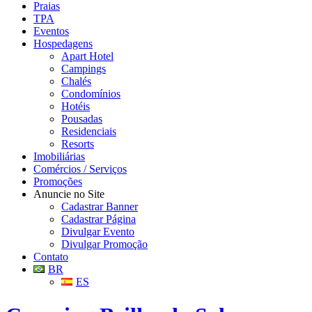
Praias
TPA
Eventos
Hospedagens
Apart Hotel
Campings
Chalés
Condomínios
Hotéis
Pousadas
Residenciais
Resorts
Imobiliárias
Comércios / Serviços
Promoções
Anuncie no Site
Cadastrar Banner
Cadastrar Página
Divulgar Evento
Divulgar Promoção
Contato
BR
ES