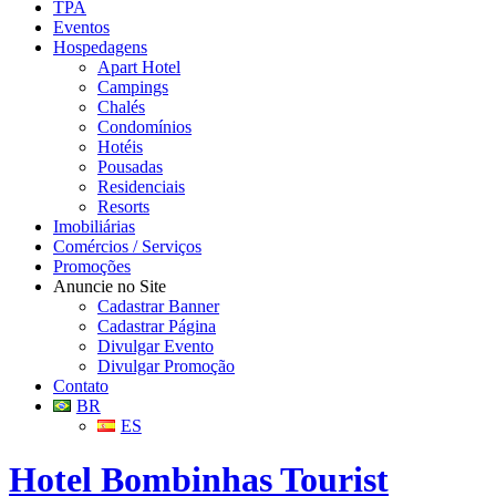
TPA
Eventos
Hospedagens
Apart Hotel
Campings
Chalés
Condomínios
Hotéis
Pousadas
Residenciais
Resorts
Imobiliárias
Comércios / Serviços
Promoções
Anuncie no Site
Cadastrar Banner
Cadastrar Página
Divulgar Evento
Divulgar Promoção
Contato
BR
ES
Hotel Bombinhas Tourist