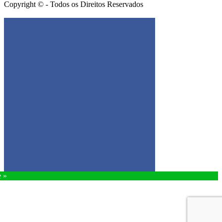
Copyright © - Todos os Direitos Reservados
Get the Facebook Likebox Slider Pro for WordPress
e »