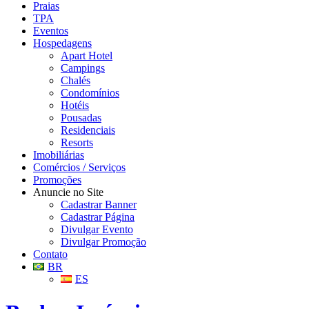
Praias
TPA
Eventos
Hospedagens
Apart Hotel
Campings
Chalés
Condomínios
Hotéis
Pousadas
Residenciais
Resorts
Imobiliárias
Comércios / Serviços
Promoções
Anuncie no Site
Cadastrar Banner
Cadastrar Página
Divulgar Evento
Divulgar Promoção
Contato
BR
ES