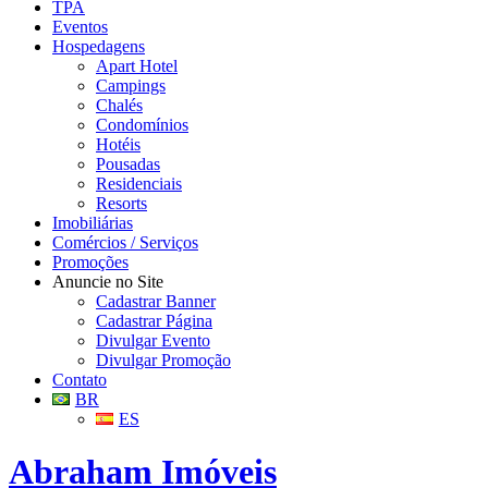
TPA
Eventos
Hospedagens
Apart Hotel
Campings
Chalés
Condomínios
Hotéis
Pousadas
Residenciais
Resorts
Imobiliárias
Comércios / Serviços
Promoções
Anuncie no Site
Cadastrar Banner
Cadastrar Página
Divulgar Evento
Divulgar Promoção
Contato
BR
ES
Abraham Imóveis