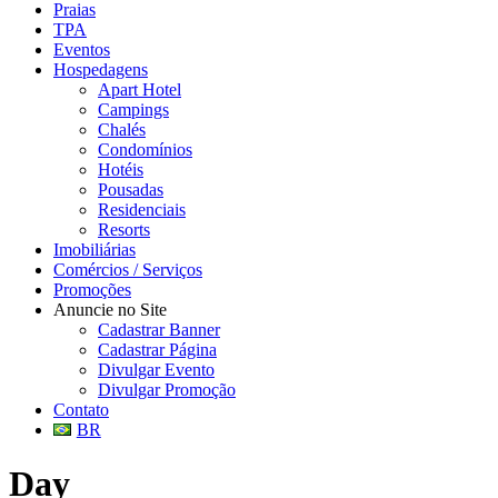
Praias
TPA
Eventos
Hospedagens
Apart Hotel
Campings
Chalés
Condomínios
Hotéis
Pousadas
Residenciais
Resorts
Imobiliárias
Comércios / Serviços
Promoções
Anuncie no Site
Cadastrar Banner
Cadastrar Página
Divulgar Evento
Divulgar Promoção
Contato
BR
Day