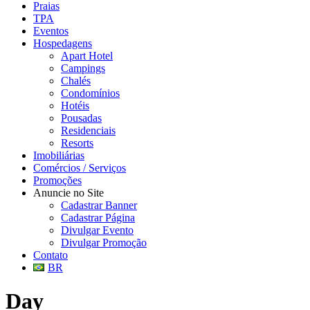
Praias
TPA
Eventos
Hospedagens
Apart Hotel
Campings
Chalés
Condomínios
Hotéis
Pousadas
Residenciais
Resorts
Imobiliárias
Comércios / Serviços
Promoções
Anuncie no Site
Cadastrar Banner
Cadastrar Página
Divulgar Evento
Divulgar Promoção
Contato
BR
Day