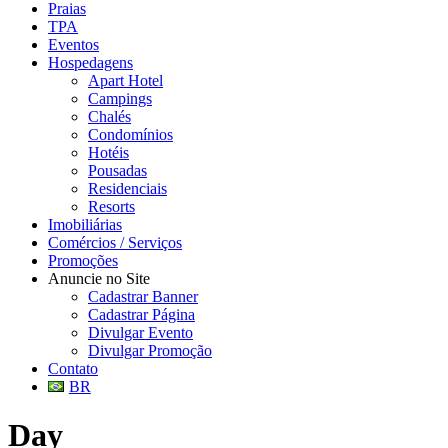
Praias
TPA
Eventos
Hospedagens
Apart Hotel
Campings
Chalés
Condomínios
Hotéis
Pousadas
Residenciais
Resorts
Imobiliárias
Comércios / Serviços
Promoções
Anuncie no Site
Cadastrar Banner
Cadastrar Página
Divulgar Evento
Divulgar Promoção
Contato
BR
Day