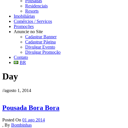
Pousadas
Residenciais
Resorts
Imobiliárias
Comércios / Serviços
Promoções
Anuncie no Site
Cadastrar Banner
Cadastrar Página
Divulgar Evento
Divulgar Promoção
Contato
BR
Day
//
agosto 1, 2014
Pousada Bora Bora
Posted On
01 ago 2014
,
By
Bombinhas